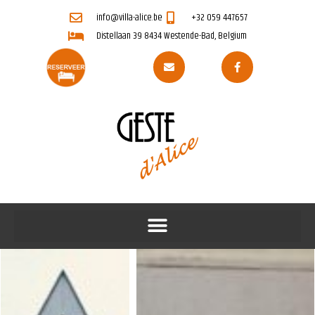
info@villa-alice.be
+32 059 447657
Distellaan 39 8434 Westende-Bad, Belgium