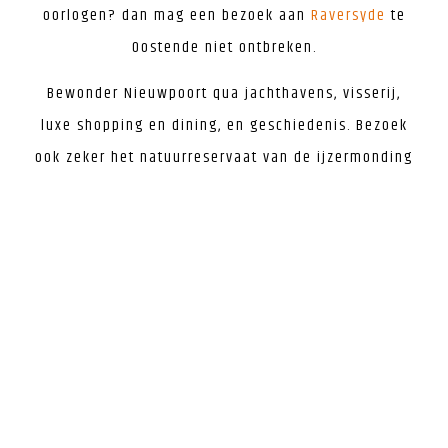
oorlogen? dan mag een bezoek aan
Raversyde
te
Oostende niet ontbreken.
Bewonder Nieuwpoort qua jachthavens, visserij,
luxe shopping en dining, en geschiedenis. Bezoek
ook zeker het natuurreservaat van de ijzermonding
waar je met het veer de oversteek maakt. Zie hier
de
dienstregeling
.
Breng zeker ook een bezoek aan het historische
Brugge
en laat je onderdompelen in de
geschiedenis van
Ieper
Klik op de rode links voor meer info.
Meer info over de kust kijk