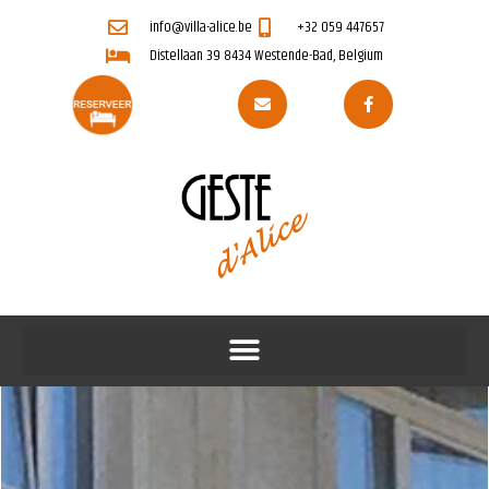
info@villa-alice.be
+32 059 447657
Distellaan 39 8434 Westende-Bad, Belgium